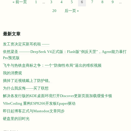
« 前一页
1
...
3
4
5
6
7
8
9
...
20
后一页 »
最新文章
发工资决定买新耳机啦 ——
依然梁圣 ———DeepSeek V4正式版：Flash版“倒反天罡”，Agent能力暴打
Pro预览版
飞牛与热铁盒商标之争：一个“防御性布局”逼出的维权视频
我的消费观
摘掉了近视镜戴上了防护镜。
为什么我反悔——买了联想
解决各发行版的KDE桌面环境打开Discover更新页面加载缓慢卡顿
VibeCoding 重构ESP8266开发板Epaper驱动
即日起博客正式与Mastodon文章同步
硬盘里的旧时光