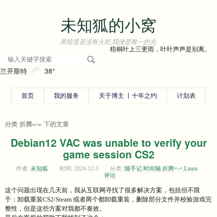
未知狐的小窝
黑暗里若没有火炬,我便是唯一的光.
梧桐叶上三更雨，叶叶声声是别离。
搜
索
兰开斯特
38°
关
键
字
首页
我的服务
关于博主 丨十年之约
计划表
分类 折腾=-= 下的文章
Debian12 VAC was unable to verify your
game session CS2
作者:
未知狐
时间:
2024-12-3
分类:
随手记
,
时间轴
,
折腾=-=
,
Linux
评论
这个问题出现在几天前，我从互联网寻找了很多解决方案，包括但不限
于：卸载重装CS2/Steam 或者两个都卸载重装，删除部分文件并校验游戏完
整性，但是这些方案对我都不奏效。