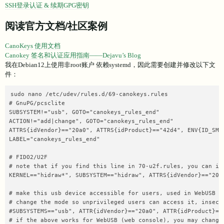
SSH登录认证 & 续期GPG密钥
阅读官方文档/社区案例
CanoKeys 使用文档
Canokey 签名和认证应用指南——Dejavu’s Blog
我在Debian12上使用非root账户 依赖systemd，因此需要创建并修改以下文
件：
sudo nano /etc/udev/rules.d/69-canokeys.rules

# GnuPG/pcsclite

SUBSYSTEM!="usb", GOTO="canokeys_rules_end"

ACTION!="add|change", GOTO="canokeys_rules_end"

ATTRS{idVendor}=="20a0", ATTRS{idProduct}=="42d4", ENV{ID_SMAR
LABEL="canokeys_rules_end"

# FIDO2/U2F

# note that if you find this line in 70-u2f.rules, you can ign
KERNEL=="hidraw*", SUBSYSTEM=="hidraw", ATTRS{idVendor}=="20a
# make this usb device accessible for users, used in WebUSB

# change the mode so unprivileged users can access it, insecur
#SUBSYSTEMS=="usb", ATTR{idVendor}=="20a0", ATTR{idProduct}=="
# if the above works for WebUSB (web console), you may change 