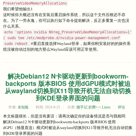
PreserveVideoMemoryAllocations
我们希望他输出1
这时候你大概还没有在安装后重启操作系统，所以这个文件压根还不存
在。为了一劳永逸，你可以执行如下命令提前解决，反正多重复一次也没
什么关系。
echo 'options nvidia NVreg_PreserveVideoMemoryAllocations=1'
| sudo tee /etc/modprobe.d/nvidia-power-management.conf
#重启直接选择Wayland登录，如果你刚安装好的的操作系
sudo reboot
统没被你动过别的地方那么Wayland应该可用正常使用。
解决Debian12 N卡驱动更新到bookworm-
backports 版本BIOS 使用dGPU模式时被迫
从wayland切换到X11导致开机无法自动切换
到KDE登录界面的问题
作者:
未知狐
时间:
2024-9-25
分类:
随手记
,
折腾=-=
,
Linux
评论
本文标题很长，但是没有废话：请再次确定你的设备情况是否与我相同
解决Debian12 N卡驱动更新到bookworm-backports 版本BIOS 使用
dGPU（独显直连）模式时被迫从wayland切换到X11导致开机无法自动切换
到KDE登录界面的问题