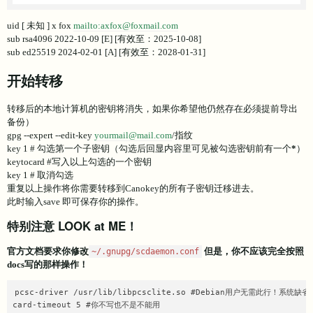
uid [ 未知 ] x fox
mailto:axfox@foxmail.com
sub rsa4096 2022-10-09 [E] [有效至：2025-10-08]
sub ed25519 2024-02-01 [A] [有效至：2028-01-31]
开始转移
转移后的本地计算机的密钥将消失，如果你希望他仍然存在必须提前导出
备份）
gpg --expert --edit-key
yourmail@mail.com
/指纹
key 1 # 勾选第一个子密钥（勾选后回显内容里可见被勾选密钥前有一个
*
）
keytocard #写入以上勾选的一个密钥
key 1 # 取消勾选
重复以上操作将你需要转移到Canokey的所有子密钥迁移进去。
此时输入save 即可保存你的操作。
特别注意 LOOK at ME！
官方文档要求你修改
但是，你不应该完全按照
~/.gnupg/scdaemon.conf
docs写的那样操作！
pcsc-driver /usr/lib/libpcsclite.so #Debian用户无需
card-timeout 5 #你不写也不是不能用
