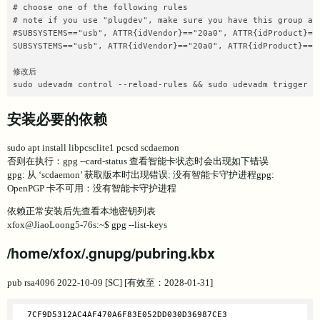
# choose one of the following rules

# note if you use "plugdev", make sure you have this group and
#SUBSYSTEMS=="usb", ATTR{idVendor}=="20a0", ATTR{idProduct}=="
SUBSYSTEMS=="usb", ATTR{idVendor}=="20a0", ATTR{idProduct}=="4
修改后

sudo udevadm control --reload-rules && sudo udevadm trigger
安装必要的依赖
sudo apt install libpcsclite1 pcscd scdaemon
否则在执行：gpg --card-status 查看智能卡状态时会出现如下错误
gpg: 从 ‘scdaemon’ 获取版本时出现错误: 没有智能卡守护进程gpg:
OpenPGP 卡不可用：没有智能卡守护进程
依赖正常安装后先查看本地密钥列表
xfox@JiaoLoong5-76s:~$ gpg --list-keys
/home/xfox/.gnupg/pubring.kbx
pub rsa4096 2022-10-09 [SC] [有效至：2028-01-31]
  7CF9D5312AC4AF470A6F83E052DD030D36987CE3