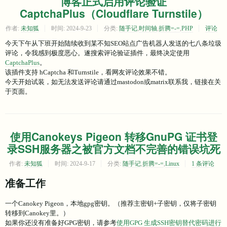
博客正式启用评论验证
CaptchaPlus（Cloudflare Turnstile）
作者:
未知狐
时间:
2024-9-23
分类:
随手记
,
时间轴
,
折腾=-=
,
PHP
评论
今天下午从下班开始陆续收到某不知SEO站点广告机器人发送的七八条垃圾
评论，令我感到极度恶心。遂搜索评论验证插件，最终决定使用
CaptchaPlus
。
该插件支持 hCaptcha 和Turnstile，看网友评论效果不错。
今天开始试装，如无法发送评论请通过mastodon或matrix联系我，链接在关
于页面。
使用Canokeys Pigeon 转移GnuPG 证书登
录SSH服务器之被官方文档不完善的错误坑死
作者:
未知狐
时间:
2024-9-17
分类:
随手记
,
折腾=-=
,
Linux
1 条评论
准备工作
一个Canokey Pigeon，本地gpg密钥。（推荐主密钥+子密钥，仅将子密钥
转移到Canokey里。）
如果你还没有准备好GPG密钥，请参考
使用GPG 生成SSH密钥替代密码进行