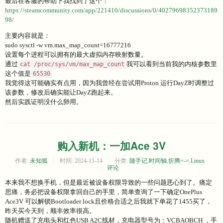
最后在客服的帮助下我找到了这个：
https://steamcommunity.com/app/221410/discussions/0/40279698352373189
98/
主要内容就是：
sudo sysctl -w vm.max_map_count=16777216
设置每个进程可以拥有的最大虚拟内存映射数量。
通过
我可以看到当前我的内核参数里
cat /proc/sys/vm/max_map_count
这个值是
65530
我觉得这可能确实有点用，因为我曾经在尝试用Proton 运行DayZ时调整过
该参数，修改后确实能让DayZ跑起来。
然后实践证明没什么卵用。
购入新机：一加Ace 3V
作者:
未知狐
时间:
2024-11-14
分类:
随手记
,
时间轴
,
折腾=-=
,
Linux
评论
本来我不想换手机，但是最近被设备权限导致的一些问题恶心到了。痛定
思痛，务必把设备权限拿回自己的手里，简单查询了一下确定OnePlus
Ace3V 可以解锁Bootloader lock且价格合适之后我就下单花了1455买了，
昨天买今天到，顺丰效率很高。
随机赠送了充电头和红色USB A2C线材，充电器型号为：VCBAOBCH ，手