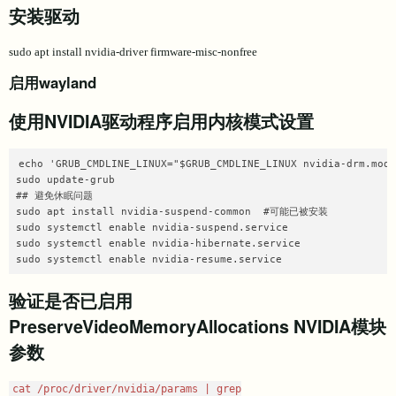
安装驱动
sudo apt install nvidia-driver firmware-misc-nonfree
启用wayland
使用NVIDIA驱动程序启用内核模式设置
echo 'GRUB_CMDLINE_LINUX="$GRUB_CMDLINE_LINUX nvidia-drm.mode
sudo update-grub

## 避免休眠问题

sudo apt install nvidia-suspend-common  #可能已被安装

sudo systemctl enable nvidia-suspend.service

sudo systemctl enable nvidia-hibernate.service

sudo systemctl enable nvidia-resume.service
验证是否已启用
PreserveVideoMemoryAllocations NVIDIA模块
参数
cat /proc/driver/nvidia/params | grep