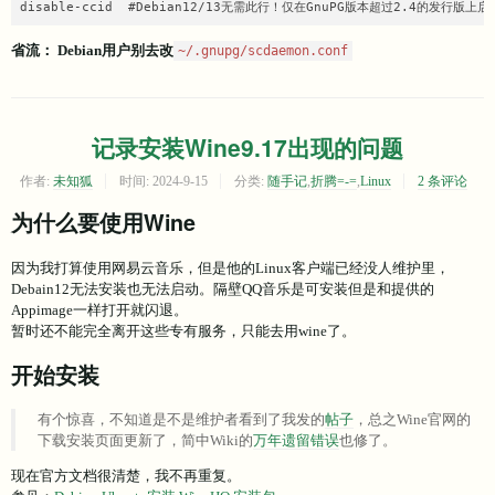
disable-ccid  #Debian12/13无需此行！仅在GnuPG版本超过2.4的发行版上
省流： Debian用户别去改
~/.gnupg/scdaemon.conf
记录安装Wine9.17出现的问题
作者:
未知狐
时间:
2024-9-15
分类:
随手记
,
折腾=-=
,
Linux
2 条评论
为什么要使用Wine
因为我打算使用网易云音乐，但是他的Linux客户端已经没人维护里，
Debain12无法安装也无法启动。隔壁QQ音乐是可安装但是和提供的
Appimage一样打开就闪退。
暂时还不能完全离开这些专有服务，只能去用wine了。
开始安装
有个惊喜，不知道是不是维护者看到了我发的
帖子
，总之Wine官网的
下载安装页面更新了，简中Wiki的
万年遗留错误
也修了。
现在官方文档很清楚，我不再重复。