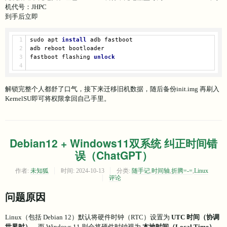
机代号：JHPC
到手后立即
sudo apt 
install
 adb fastboot 
adb reboot bootloader
fastboot flashing 
unlock
解锁完整个人都舒了口气，接下来迁移旧机数据，随后备份init.img 再刷入
KernelSU即可将权限拿回自己手里。
Debian12 + Windows11双系统 纠正时间错
误（ChatGPT）
作者:
未知狐
时间:
2024-10-13
分类:
随手记
,
时间轴
,
折腾=-=
,
Linux
评论
问题原因
Linux（包括 Debian 12）默认将硬件时钟（RTC）设置为
UTC 时间（协调
世界时）
，而 Windows 11 则会将硬件时钟视为
本地时间（Local Time）
。