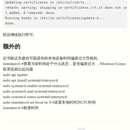
Updating certificates in /etc/ssl/certs...

rehash: warning: skipping ca-certificates.crt,it does not cont
1 added, 0 removed; done.

Running hooks in /etc/ca-certificates/update.d...

done.
然后继续执行即可。
额外的
证书验证失败也可能是你的本地设备时间偏差过大导致的。
timedatectl #查看当前时间处于什么状态，是否偏差过大 ，Windows+Linux
双系统易出此问题
sudo apt update
sudo apt install systemd-timesyncd
sudo systemctl enable systemd-timesyncd
sudo systemctl start systemd-timesyncd
sudo systemctl status systemd-timesyncd
sudo timedatectl set-local-rtc 0 #设置本地时间为UTC时间
timedatectl #检查时间