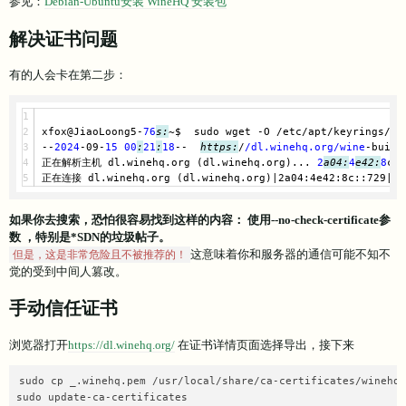
参见：
Debian-Ubuntu安装 WineHQ 安装包
解决证书问题
有的人会卡在第二步：
xfox@JiaoLoong5-
76
s:
~$  sudo wget -O /etc/apt/keyrings/wi
--
2024
-09-
15
00
:
21
:
18
--  
https:
/
/dl.winehq.org/wine
-build
正在解析主机 dl.winehq.org (dl.winehq.org)... 
2
a04:
4
e42:
8
c::
正在连接 dl.winehq.org (dl.winehq.org)
|2a04:4e42:8c::729|
:
4
如果你去搜索，恐怕很容易找到这样的内容： 使用--no-check-certificate参
数 ，特别是*SDN的垃圾帖子。
这意味着你和服务器的通信可能不知不
但是，这是非常危险且不被推荐的！
觉的受到中间人篡改。
手动信任证书
浏览器打开
https://dl.winehq.org/
在证书详情页面选择导出，接下来
sudo cp _.winehq.pem /usr/local/share/ca-certificates/winehq.
sudo update-ca-certificates
