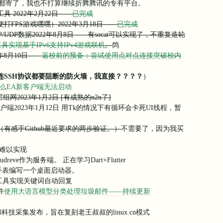
CQ都寄了，我也不打算继续折腾腾讯的专有平台。
 2022年2月22日——
已完成
FPS游戏嘿嘿）2022年3月18日——
已完成
P/UDP数据2022年8月8日——有socat可以实现了，不重复造轮
I工具实现基于IPv6支持IPv4游戏联机
。
鸽
年8月10日——
返校前的预备：尝试使用点对点连接突破校内
连SSH协议都要阻断的防火墙，我直接？？？？
）
么EA新客户端无法启动
组网2023年1月2日 [有成熟的n2n了]
UI客户端2023年1月12日 用Tk的情况下有循环会卡死UI线程，暂
（有感于Github最近要求的两步验证。）
不需要了，因为我买
难以实现
eve作为服务端。 正在学习Dart+Flutter
03C手表编写一个桌面启动器。
控工具实现关键词自动回复
件
使用大语言模型分类处理垃圾邮件——持续更新
科技采集发布，旨在复刻老王叔叔的linux.cn模式