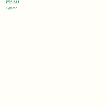
评论 RSS
Typecho