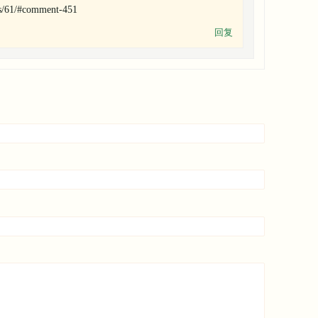
es/61/#comment-451
回复