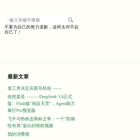
搜
索
不要为自己的努力道歉，这样太对不起
关
自己了！
键
字
最新文章
发工资决定买新耳机啦 ——
依然梁圣 ———DeepSeek V4正式
版：Flash版“倒反天罡”，Agent能力
暴打Pro预览版
飞牛与热铁盒商标之争：一个“防御
性布局”逼出的维权视频
我的消费观