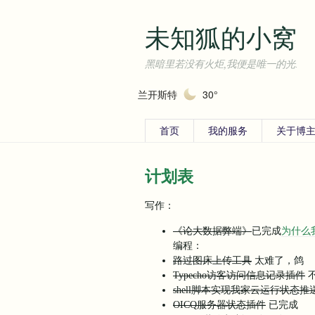
未知狐的小窝
黑暗里若没有火炬,我便是唯一的光.
兰开斯特
30°
首页
我的服务
关于博主
计划表
写作：
《论大数据弊端》
已完成
为什么我们
编程：
路过图床上传工具
太难了，鸽
Typecho访客访问信息记录插件
不
shell脚本实现我家云运行状态推
OICQ服务器状态插件
已完成