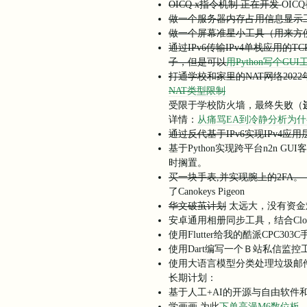
OICQ x指令机制 正在开发
OI
做一个服务器内存占用信息显示工具
做一个屏幕准星小工具（用来方便打
通过IPv6传输IPv4单栈应用的TC
子，但是可以
用Python写个GU
打通学校和家里的NAT网络2022
NAT类型限制
受限于学校防火墙，最终失败（
详情：
从痛骂EA到冷静分析为什
通过反代基于IPv6实现IPv4应用层
基于Python实现跨平台n2n G
时搁置。
买一块手表,并实现腕上的2FA。
了Canokeys Pigeon
华文破茧计划
太远大，没有资金
安卓通用相册同步工具，结合Cloudr
使用Flutter给我的酷派CPC3
使用Dart编写一个Ｂ站私信监
使用大语言模型分类处理垃圾邮
长期计划：
基于人工+AI的开源与自由软件和
学画画 为此
下单高漫M6数位板