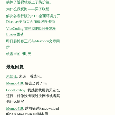
摘掉了近视镜戴上了防护镜。
为什么我反悔——买了联想
解决各发行版的KDE桌面环境打开
Discover更新页面加载缓慢卡顿
VibeCoding 重构ESP8266开发板
Epaper驱动
即日起博客正式与Mastodon文章同
步
硬盘里的旧时光
最近回复
未知狐
: 未必，看造化。
Momo5418
: 要去当兵了吗
GoodBoyboy
: 我感觉我用的天选也
还行，好像没出现过没网卡或者其
他什么情况
Momo5418
: 以前搞过Pandownload
的分支Mo-Down,lua脚本用...