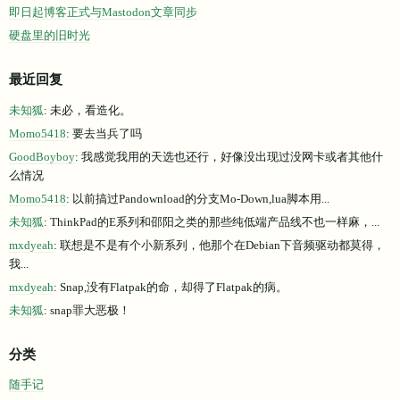
即日起博客正式与Mastodon文章同步
硬盘里的旧时光
最近回复
未知狐
: 未必，看造化。
Momo5418
: 要去当兵了吗
GoodBoyboy
: 我感觉我用的天选也还行，好像没出现过没网卡或者其他什
么情况
Momo5418
: 以前搞过Pandownload的分支Mo-Down,lua脚本用...
未知狐
: ThinkPad的E系列和邵阳之类的那些纯低端产品线不也一样麻，...
mxdyeah
: 联想是不是有个小新系列，他那个在Debian下音频驱动都莫得，
我...
mxdyeah
: Snap,没有Flatpak的命，却得了Flatpak的病。
未知狐
: snap罪大恶极！
分类
随手记