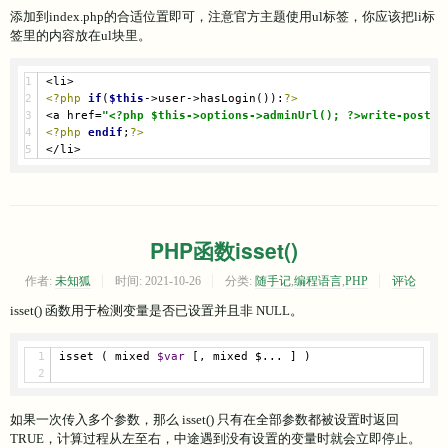
添加到index.php的合适位置即可，注意官方主题使用ul标签，你应该把li标
签里的内容放在ul块里。
<li>
<?php
if
(
$this
->user->hasLogin()):
?>
<a href=
"<?php $this->options->adminUrl(); ?>write-post.p
<?php
endif
;
?>
</li>
PHP函数isset()
作者:
未知狐
时间:
2021-10-26
分类:
随手记
,
编程语言
,
PHP
评论
isset() 函数用于检测变量是否已设置并且非 NULL。
isset ( mixed 
$var
[, mixed $... ]
 )
如果一次传入多个参数，那么 isset() 只有在全部参数都被设置时返回
TRUE，计算过程从左至右，中途遇到没有设置的变量时就会立即停止。