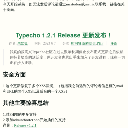
今天开始试装，如无法发送评论请通过mastodon或matrix联系我，链接在关
于页面。
Typecho 1.2.1 Release 更新发布！
作者:
未知狐
时间:
2023-6-7
分类:
时间轴
,
编程语言
,
PHP
评论
我真的很高兴Typecho社区在过去数年长期停止发布正式更新之后依然
保持着极高的活跃度，原开发者也腾出手来加入了开发进程，现在一切
正在步入正轨。
安全方面
1.这个更新修复了多个XSS漏洞。（包括我之前遇到的评论者信息框的mail
和URL的两个XXS以及后台的一个XXS）
其他主要惊喜总结
1.对PHP8的更多支持
2.添加admin/footer.php开始插件的支持
详见：
Release v1.2.1