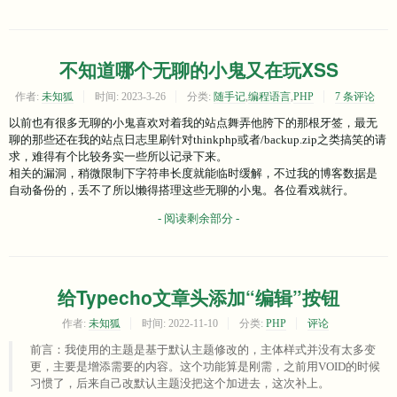
不知道哪个无聊的小鬼又在玩XSS
作者:
未知狐
时间:
2023-3-26
分类:
随手记
,
编程语言
,
PHP
7 条评论
以前也有很多无聊的小鬼喜欢对着我的站点舞弄他胯下的那根牙签，最无
聊的那些还在我的站点日志里刷针对thinkphp或者/backup.zip之类搞笑的请
求，难得有个比较务实一些所以记录下来。
相关的漏洞，稍微限制下字符串长度就能临时缓解，不过我的博客数据是
自动备份的，丢不了所以懒得搭理这些无聊的小鬼。各位看戏就行。
- 阅读剩余部分 -
给Typecho文章头添加“编辑”按钮
作者:
未知狐
时间:
2022-11-10
分类:
PHP
评论
前言：我使用的主题是基于默认主题修改的，主体样式并没有太多变
更，主要是增添需要的内容。这个功能算是刚需，之前用VOID的时候
习惯了，后来自己改默认主题没把这个加进去，这次补上。