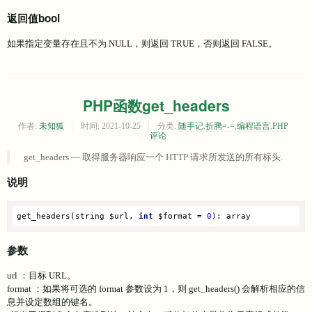
返回值bool
如果指定变量存在且不为 NULL，则返回 TRUE，否则返回 FALSE。
PHP函数get_headers
作者:
未知狐
时间:
2021-10-25
分类:
随手记
,
折腾=-=
,
编程语言
,
PHP
评论
get_headers — 取得服务器响应一个 HTTP 请求所发送的所有标头.
说明
get_headers(string $url, 
int
 $format = 
0
): array
参数
url ：目标 URL。
format ：如果将可选的 format 参数设为 1，则 get_headers() 会解析相应的信
息并设定数组的键名。