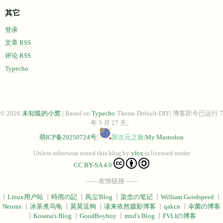
其它
登录
文章 RSS
评论 RSS
Typecho
© 2026
未知狐的小窝
| Based on
Typecho
·Theme Default-DIY| 博客距今已运行 7
年 5 月 27 天。
萌ICP备20250724号
|
异次元之旅
|
My Mastodon
Unless otherwise noted this blog
by
xfox
is licensed under
CC BY-SA 4.0
——友情链接——
丨
Linux用户站
丨
時雨の記
丨
风尘'Blog
丨
染念の笔记
丨
William Goodspeed
丨
Neurax
丨
冰茶煮乌龟
丨
莫莫逗狗
丨
读来依然摄影博客
丨
qakcn
丨
伞菌の博客
丨
Kosana's Blog
丨
GoodBoyboy
丨
mxd's Blog
丨
FVLIの博客