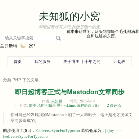
未知狐的小窝
黑暗里若没有火炬,我便是唯一的光.
资本来到世间，从头到脚每个毛孔都滴着
搜
血和肮脏的东西。
索
兰开斯特
29°
关
键
字
首页
我的服务
关于博主 丨十年之约
计划表
分类 PHP 下的文章
即日起博客正式与Mastodon文章同步
作者:
未知狐
时间:
2026-6-19
分类:
随手记
,
时间轴
,
折腾=-=
,
Linux
,
编程语言
,
PHP
2 条评论
你可能已经发现我的Mastodon上刷了一大串帖子，这正是刚才测试文
章同步造成的。
同步使用了项目：
FediverseSyncForTypecho
原始仓库为：
jkjoy——
FediverseSyncForTypecho