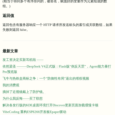
(相当于得到多个有序排列的，被命名，赋值好的变量作为元素组成的数
组。)
返回值
返回包含有服务器响应一个 HTTP 请求所发送标头的索引或关联数组，如果
失败则返回 false。
最新文章
发工资决定买新耳机啦 ——
依然梁圣 ———DeepSeek V4正式版：Flash版“倒反天罡”，Agent能力暴打
Pro预览版
飞牛与热铁盒商标之争：一个“防御性布局”逼出的维权视频
我的消费观
摘掉了近视镜戴上了防护镜。
为什么我反悔——买了联想
解决各发行版的KDE桌面环境打开Discover更新页面加载缓慢卡顿
VibeCoding 重构ESP8266开发板Epaper驱动