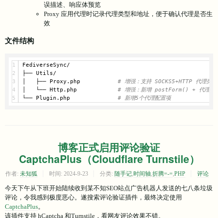
误描述、响应体预览
Proxy 应用代理时记录代理类型和地址，便于确认代理是否生
效
文件结构
FediverseSync/
├── Utils/
│   ├── Proxy.php           
# 增强：支持 SOCKS5+HTTP 代理类
│   └── Http.php            
# 增强：新增 postForm() + 代理
└── Plugin.php              
# 新增5个代理配置项
博客正式启用评论验证
CaptchaPlus（Cloudflare Turnstile）
作者:
未知狐
时间:
2024-9-23
分类:
随手记
,
时间轴
,
折腾=-=
,
PHP
评论
今天下午从下班开始陆续收到某不知SEO站点广告机器人发送的七八条垃圾
评论，令我感到极度恶心。遂搜索评论验证插件，最终决定使用
CaptchaPlus
。
该插件支持 hCaptcha 和Turnstile，看网友评论效果不错。