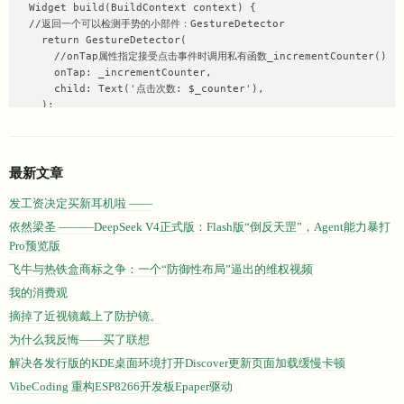
  Widget build(BuildContext context) {

  //返回一个可以检测手势的小部件：GestureDetector

    return GestureDetector(

      //onTap属性指定接受点击事件时调用私有函数_incrementCounter()

      onTap: _incrementCounter,

      child: Text('点击次数: $_counter'),

    );

  }

}
最新文章
发工资决定买新耳机啦 ——
依然梁圣 ———DeepSeek V4正式版：Flash版“倒反天罡”，Agent能力暴打
Pro预览版
飞牛与热铁盒商标之争：一个“防御性布局”逼出的维权视频
我的消费观
摘掉了近视镜戴上了防护镜。
为什么我反悔——买了联想
解决各发行版的KDE桌面环境打开Discover更新页面加载缓慢卡顿
VibeCoding 重构ESP8266开发板Epaper驱动