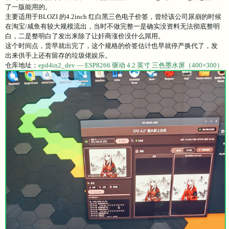
了一版能用的。
主要适用于BLOZI 的4.2inch 红白黑三色电子价签，曾经该公司尿崩的时候
在淘宝/咸鱼有较大规模流出，当时不做完整一是确实没资料无法彻底整明
白，二是整明白了发出来除了让奸商涨价没什么屌用。
这个时间点，货早就出完了，这个规格的价签估计也早就停产换代了，发
出来供手上还有留存的垃圾佬娱乐。
仓库地址：
epd4in2_dev — ESP8266 驱动 4.2 英寸 三色墨水屏（400×300）