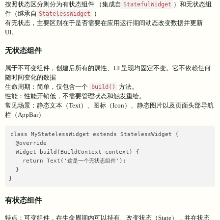
按照状态区分则分为有状态组件 （集成自
）和无状态组
StatefulWidget
件（继承自
）
StatelessWidget
有无状态，主要区别在于是否需要在应用运行期间动态改变数据并更新
UI。
无状态组件
属于不可变组件，创建后所有的属性、UI 呈现均固定不变。它不依赖任何
随时间变化的数据
生命周期：简单，仅包含一个
方法。
build()
性能：性能开销低，不需要管理状态和触发重绘。
常见场景：静态文本（Text）、图标（Icon）、静态图片以及页面头部导航
栏（AppBar）
class MyStatelessWidget extends StatelessWidget {

  @override

  Widget build(BuildContext context) {

    return Text('这是一个无状态组件');

  }

}
有状态组件
特点：可变组件，在生命周期内可以持有、改变状态（State），并在状态