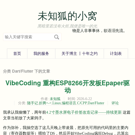
未知狐的小窝
黑暗里若没有火炬,我便是唯一的光.
物是人非事事休，欲语泪先流。
搜
索
关
键
字
首页
我的服务
关于博主 丨十年之约
计划表
分类 Dart/Flutter 下的文章
VibeCoding 重构ESP8266开发板Epaper驱
动
作者:
未知狐
时间:
2026-6-22
分类:
随手记
,
折腾=-=
,
Linux
,
编程语言
,
C/CPP
,
Dart/Flutter
评论
我承认我偷懒了，两年前
4.2寸墨水屏电子价签改造记录——持续更新
这篇
文章当初放了大家鸽子。
作为弥补，我抽空选了这几天晚上带凌晨，把原先可用的代码里的主要内
容（寄存器数据等）喂给了DS，然后开始VibeCoding疯狂Debug，总算出