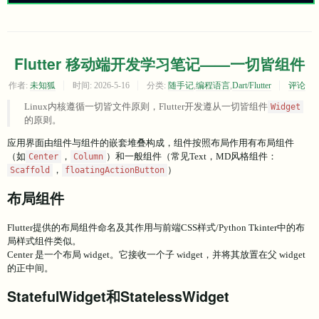
Flutter 移动端开发学习笔记——一切皆组件
作者:
未知狐
时间:
2026-5-16
分类:
随手记
,
编程语言
,
Dart/Flutter
评论
Linux内核遵循一切皆文件原则，Flutter开发遵从一切皆组件
Widget
的原则。
应用界面由组件与组件的嵌套堆叠构成，组件按照布局作用有布局组件
（如
，
）和一般组件（常见Text，MD风格组件：
Center
Column
，
）
Scaffold
floatingActionButton
布局组件
Flutter提供的布局组件命名及其作用与前端CSS样式/Python Tkinter中的布
局样式组件类似。
Center 是一个布局 widget。它接收一个子 widget，并将其放置在父 widget
的正中间。
StatefulWidget和StatelessWidget