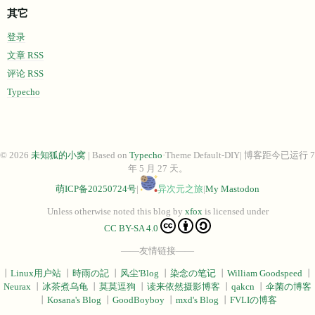
其它
登录
文章 RSS
评论 RSS
Typecho
© 2026
未知狐的小窝
| Based on
Typecho
·Theme Default-DIY| 博客距今已运行 7
年 5 月 27 天。
萌ICP备20250724号
|
异次元之旅
|
My Mastodon
Unless otherwise noted this blog
by
xfox
is licensed under
CC BY-SA 4.0
——友情链接——
丨
Linux用户站
丨
時雨の記
丨
风尘'Blog
丨
染念の笔记
丨
William Goodspeed
丨
Neurax
丨
冰茶煮乌龟
丨
莫莫逗狗
丨
读来依然摄影博客
丨
qakcn
丨
伞菌の博客
丨
Kosana's Blog
丨
GoodBoyboy
丨
mxd's Blog
丨
FVLIの博客