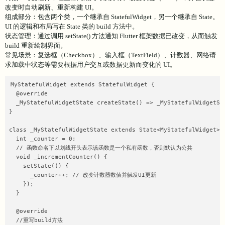
改变时自动刷新、重新构建 UI。
组成部分：包含两个类，一个继承自 StatefulWidget，另一个继承自 State。
UI 的逻辑和布局写在 State 类的 build 方法中。
状态管理：通过调用 setState() 方法通知 Flutter 框架数据已改变，从而触发
build 重新绘制界面。
常见场景：复选框（Checkbox）、输入框（TextField）、计数器、网络请
求加载中状态等需要根据用户交互或数据更新而变化的 UI。
MyStatefulWidget extends StatefulWidget {

  @override

  _MyStatefulWidgetState createState() => _MyStatefulWidgetSta
}

class _MyStatefulWidgetState extends State<MyStatefulWidget> {
  int _counter = 0;

  // 函数命名下以划线开头表示该函数是一个私有函数，否则默认为公共

  void _incrementCounter() { 

    setState(() {

      _counter++; // 改变计数器数值并触发UI更新

    });

  }

  @override

  //重写build方法 
