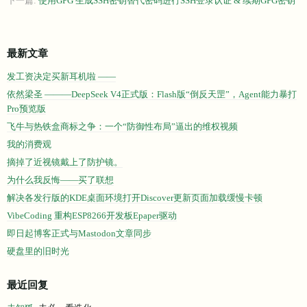
下一篇:
使用GPG 生成SSH密钥替代密码进行SSH登录认证 & 续期GPG密钥
最新文章
发工资决定买新耳机啦 ——
依然梁圣 ———DeepSeek V4正式版：Flash版“倒反天罡”，Agent能力暴打
Pro预览版
飞牛与热铁盒商标之争：一个“防御性布局”逼出的维权视频
我的消费观
摘掉了近视镜戴上了防护镜。
为什么我反悔——买了联想
解决各发行版的KDE桌面环境打开Discover更新页面加载缓慢卡顿
VibeCoding 重构ESP8266开发板Epaper驱动
即日起博客正式与Mastodon文章同步
硬盘里的旧时光
最近回复