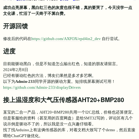
Compressed 
308112
bytes
to
212086.
..
成功点亮屏幕，黑白红三色的灰度也很不错，真的要哭了，今天没学一点
Writing 
at
0x00000000
... (
7
 %)
文化课，忙活了一天终于不算白费。
Writing 
at
0x00004000
... (
15
 %)
Writing 
at
0x00008000
... (
23
 %)
开源回馈
Writing 
at
0x0000c000
... (
30
 %)
Writing 
at
0x00010000
... (
38
 %)
Writing 
at
0x00014000
... (
46
 %)
修改后的代码在
https://github.com/AXFOX/epd4in2_dev
自行尝试。
Writing 
at
0x00018000
... (
53
 %)
Writing 
at
0x0001c000
... (
61
 %)
进度
Writing 
at
0x00020000
... (
69
 %)
Writing 
at
0x00024000
... (
76
 %)
Writing 
at
0x00028000
... (
84
 %)
目前能驱动黑白，但是不知道怎么输出红色，知道的朋友请留言。
Writing 
at
0x0002c000
... (
92
 %)
2024年2月8日
Writing 
at
0x00030000
... (
100
 %)
已经有驱动红色的方法，博友们果然是多才多艺啊。
Wrote 
308112
bytes
 (
212086
 compressed) 
at
0x00000000
in
以下为
Admin-233
同学开源的驱动方案。短排线屏幕测试可用！
Hash
of
data
 verified.
https://github.com/Admin-233/displayDrivers
Leaving...
接上温湿度和大气压传感器AHT20+BMP280
Hard resetting via RTS pin...
某宝的二合一产品，AHT20+BMP280共用一个I2C总线，价格也还算便宜。
但是客服给的资料（甚至用的百度网盘）是给SMT32写的，评论区有几个
说示例是驱动不了的，所以我是没一点兴趣仔细看。
找了找Arduino上有这俩传感器的库，对着文档大致写了个demo，然后直接
喂给ChatGPT做优化。