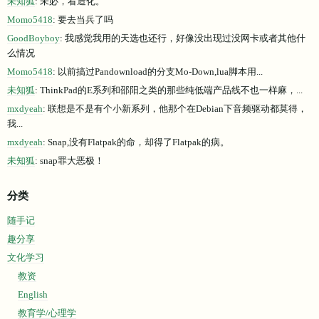
未知狐
: 未必，看造化。
Momo5418
: 要去当兵了吗
GoodBoyboy
: 我感觉我用的天选也还行，好像没出现过没网卡或者其他什
么情况
Momo5418
: 以前搞过Pandownload的分支Mo-Down,lua脚本用...
未知狐
: ThinkPad的E系列和邵阳之类的那些纯低端产品线不也一样麻，...
mxdyeah
: 联想是不是有个小新系列，他那个在Debian下音频驱动都莫得，
我...
mxdyeah
: Snap,没有Flatpak的命，却得了Flatpak的病。
未知狐
: snap罪大恶极！
分类
随手记
趣分享
文化学习
教资
English
教育学/心理学