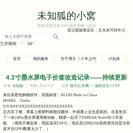
未知狐的小窝
黑暗里若没有火炬,我便是唯一的光.
宣父犹能畏后生，丈夫未可轻年少。
搜
索
兰开斯特
34°
关
键
字
首页
我的服务
关于博主 丨十年之约
计划表
4.2寸墨水屏电子价签改造记录——持续更新
作者:
未知狐
时间:
2024-1-27
分类:
随手记
,
折腾=-=
,
编程语言
,
C/CPP
来自某橙色购物软件，背面标签：BLOZI Made in China
MODEL：Endor
S/N:BZ45XXXXXXXXXXXXXXXXXXXX
总共买了俩，屏幕上都塑料膜都没撕掉，外观看上去也是新的。在某鱼买
了一块24Pin墨水屏通用驱动板，顺便一起买了ESP8266 NodeMCU开发
板。（感觉不够划算，我应该买ESP32，现在意识到8266虽然便宜但是没有
蓝牙且GPIO数量太少了。）