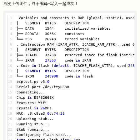
再次上传固件，终于编译+写入一起成功！
 Variables and constants in RAM (global, static), used 5
║   SEGMENT  BYTES    DESCRIPTION
╠══ DATA     1544     initialized variables
╠══ RODATA   30864    constants       
╚══ BSS      26248    zeroed variables
. Instruction RAM (IRAM_ATTR, ICACHE_RAM_ATTR), used 603
║   SEGMENT  BYTES    DESCRIPTION
╠══ ICACHE   32768    reserved space for flash instructi
╚══ IRAM     
27563
    code 
in
 IRAM    
. Code 
in
 flash (
default
, ICACHE_FLASH_ATTR), used 
24398
║   
SEGMENT
BYTES
    DESCRIPTION
╚══ IROM     
243988
   code 
in
 flash   
esptool.py v3
.0
Serial
 port /dev/ttyUSB0
Connecting....
Chip 
is
 ESP8266EX
Features: WiFi
Crystal 
is
26
MHz
MAC: c8:c9:a3:
0
d:
74
:
20
Uploading stub...
Running stub...
Stub running...
Configuring flash size...
Auto
-detected Flash 
size
: 
4
MB