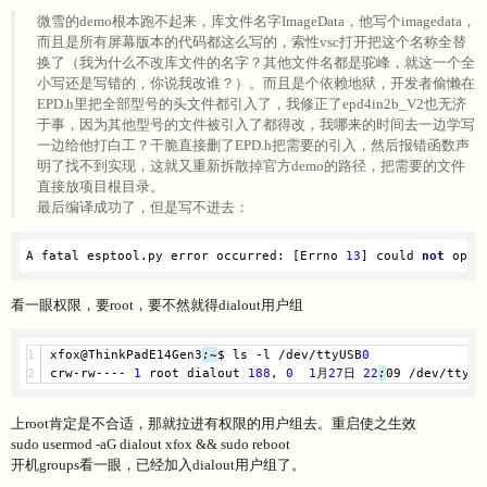
微雪的demo根本跑不起来，库文件名字ImageData，他写个imagedata，
而且是所有屏幕版本的代码都这么写的，索性vsc打开把这个名称全替
换了（我为什么不改库文件的名字？其他文件名都是驼峰，就这一个全
小写还是写错的，你说我改谁？）。而且是个依赖地狱，开发者偷懒在
EPD.h里把全部型号的头文件都引入了，我修正了epd4in2b_V2也无济
于事，因为其他型号的文件被引入了都得改，我哪来的时间去一边学写
一边给他打白工？干脆直接删了EPD.h把需要的引入，然后报错函数声
明了找不到实现，这就又重新拆散掉官方demo的路径，把需要的文件
直接放项目根目录。
最后编译成功了，但是写不进去：
A fatal esptool.py 
error
 occurred: [Errno 
13
] could 
not
open
看一眼权限，要root，要不然就得dialout用户组
xfox@ThinkPadE14Gen3
:~
$ ls -l /dev/ttyUSB
0
crw-rw---- 
1
 root dialout 
188
, 
0
1
月
27
日 
22
:
09 /dev/ttyUS
上root肯定是不合适，那就拉进有权限的用户组去。重启使之生效
sudo usermod -aG dialout xfox && sudo reboot
开机groups看一眼，已经加入dialout用户组了。