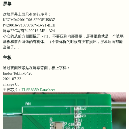
屏幕
这块屏幕上面只有两行序号：
KEGM042001T06-SPPOEUS83Z
P420016-V1070767V-B-Y1-BEH
屏幕FPC写有P420016-MF1-A24
小心的从前方侧面撬开卡扣， 不要压到内部屏幕，屏幕很脆就是一个玻璃
基板和前面薄薄的有机体。（不管你拆的时候有没有损坏，屏幕后面都能
当镜子。）
主板
通过双面胶紧贴在屏幕背面，板上字样：
Endor TeLink0420
2021-07-22
change U5
主控芯片：
TLSR8359
Datasheet