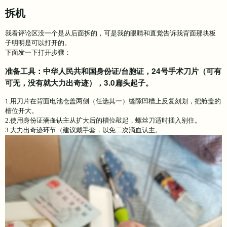
拆机
我看评论区没一个是从后面拆的，可是我的眼睛和直觉告诉我背面那块板
子明明是可以打开的。
下面发一下打开步骤：
准备工具：中华人民共和国身份证/台胞证，24号手术刀片（可有
可无，没有就大力出奇迹），3.0扁头起子。
1.用刀片在背面电池仓盖两侧（任选其一）缝隙凹槽上反复刻划，把舱盖的
槽位开大。
2.使用身份证
滴血认主
从扩大后的槽位敲起，螺丝刀适时插入别住。
3.大力出奇迹环节（建议戴手套，以免二次滴血认主。