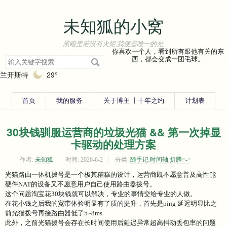
未知狐的小窝
黑暗里若没有火炬,我便是唯一的光.
你喜欢一个人，看到所有跟他有关的东
搜
西，都会变成一团毛球。
索
兰开斯特
29°
关
键
字
首页
我的服务
关于博主 丨十年之约
计划表
30块钱驯服运营商的垃圾光猫 && 第一次掉显
卡驱动的处理方案
作者:
未知狐
时间:
2026-6-2
分类:
随手记
,
时间轴
,
折腾=-=
光猫路由一体机拨号是一个极其糟糕的设计，运营商既不愿意普及高性能
硬件NAT的设备又不愿意用户自己使用路由器拨号。
这个问题淘宝花30块钱就可以解决，专业的事情交给专业的人做。
在花小钱之后我的宽带体验明显有了质的提升，首先是ping 延迟明显比之
前光猫拨号再接路由器低了5~8ms
此外，之前光猫拨号会存在长时间使用后延迟异常超高抖动丢包率的问题