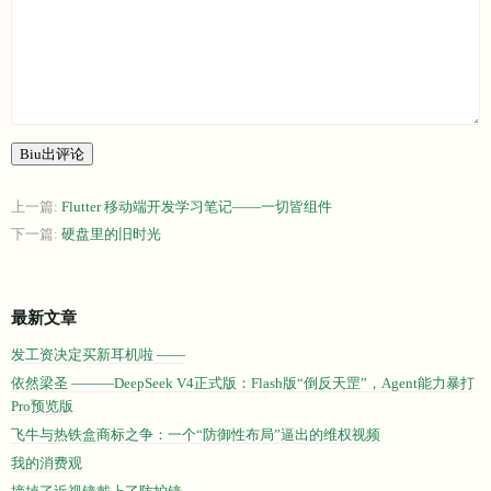
Biu出评论
上一篇:
Flutter 移动端开发学习笔记——一切皆组件
下一篇:
硬盘里的旧时光
最新文章
发工资决定买新耳机啦 ——
依然梁圣 ———DeepSeek V4正式版：Flash版“倒反天罡”，Agent能力暴打
Pro预览版
飞牛与热铁盒商标之争：一个“防御性布局”逼出的维权视频
我的消费观