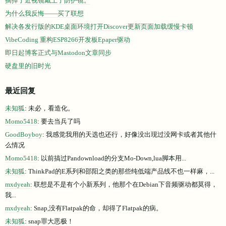
摘掉了近视镜戴上了防护镜。
为什么我反悔——买了联想
解决各发行版的KDE桌面环境打开Discover更新页面加载缓慢卡顿
VibeCoding 重构ESP8266开发板Epaper驱动
即日起博客正式与Mastodon文章同步
硬盘里的旧时光
最近回复
未知狐
: 未必，看造化。
Momo5418
: 要去当兵了吗
GoodBoyboy
: 我感觉我用的天选也还行，好像没出现过没网卡或者其他什
么情况
Momo5418
: 以前搞过Pandownload的分支Mo-Down,lua脚本用...
未知狐
: ThinkPad的E系列和邵阳之类的那些纯低端产品线不也一样麻，...
mxdyeah
: 联想是不是有个小新系列，他那个在Debian下音频驱动都莫得，
我...
mxdyeah
: Snap,没有Flatpak的命，却得了Flatpak的病。
未知狐
: snap罪大恶极！