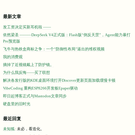
最新文章
发工资决定买新耳机啦 ——
依然梁圣 ———DeepSeek V4正式版：Flash版“倒反天罡”，Agent能力暴打
Pro预览版
飞牛与热铁盒商标之争：一个“防御性布局”逼出的维权视频
我的消费观
摘掉了近视镜戴上了防护镜。
为什么我反悔——买了联想
解决各发行版的KDE桌面环境打开Discover更新页面加载缓慢卡顿
VibeCoding 重构ESP8266开发板Epaper驱动
即日起博客正式与Mastodon文章同步
硬盘里的旧时光
最近回复
未知狐
: 未必，看造化。