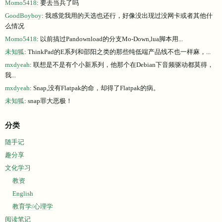
Momo5418
: 要去当兵了吗
GoodBoyboy
: 我感觉我用的天选也还行，好像没出现过没网卡或者其他什
么情况
Momo5418
: 以前搞过Pandownload的分支Mo-Down,lua脚本用...
未知狐
: ThinkPad的E系列和邵阳之类的那些纯低端产品线不也一样麻，...
mxdyeah
: 联想是不是有个小新系列，他那个在Debian下音频驱动都莫得，
我...
mxdyeah
: Snap,没有Flatpak的命，却得了Flatpak的病。
未知狐
: snap罪大恶极！
分类
随手记
趣分享
文化学习
教资
English
教育学/心理学
阅读笔记