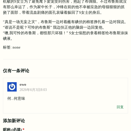
机敏的S女士为了避免麾下爱宠受到伤害，抱起了布偶猫。不过布鲁斯就没
有那么幸运了，作为家中长子，冲锋在前的他不幸被应急的母猫狠狠的抓
挠了面部，带着流血剧痛的面孔哀嚎着躲回了S女士的身后。
“真是一场无妄之灾”，布鲁斯一边对着蘸有碘伏的棉签挣扎着一边对我说。
“谁说不是呢？可怜的布鲁斯” 我边扶正他的脑袋一边回复他。
“噢,我可怜的布鲁斯，都怪那只坏猫！” S女士恼怒的拿着棉签给布鲁斯涂抹
碘液。
标签: none
仅有一条评论
owo
2026年6月3日8:03
何...何意味
回复
添加新评论
昵称:(必填)