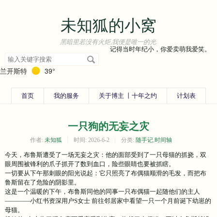
未知狐的小窝
黑暗里若没有火炬,我便是唯一的光.
记得当时年纪小，你爱卖萌我爱笑。
搜
索
兰开斯特
39°
关
键
字
首页
我的服务
关于博主 丨十年之约
计划表
一只狗的无妄之灾
作者:
未知狐
时间:
2026-6-2
分类:
随手记
,
时间轴
今天，布鲁斯遭受了一场无妄之灾：他的面部受到了一只母猫的抓挠，双
眼周围被锋利的爪子抓开了数到血口，险些眼睛也要被抓瞎。
一切要从下午那刺眼的阳光说起：它只照亮了布偶猫顺滑的毛发，而把布
鲁斯留在了危险的阴影里。
这是一个温暖的下午，布鲁斯同他的同事一只布偶猫一起随他们的主人
————小红书资深用户S女士 前往邻居家中看望一只一个月前诞下幼崽的
母猫。