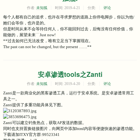
作者:
未知狐
时间:
2019-4-21
分类:
评论
每个人都有自己的追求，也许在寻求梦想的道路上你停电脚步，你以为他/
她们会等你，也许是的。
但是时间从来不会等待任何人，你不能回到过去，后悔没有任何价值，你
能做的，展望未来﹉Just now!
**过去如何已无法改变，唯有立足当下掌握现在。
The past can not be changed, but the present ……**
安卓渗透tools之Zanti
作者:
未知狐
时间:
2019-4-20
分类:
评论
Zanti是一款商业化的黑客渗透工具，运行于安卓系统。是安卓渗透常用工
具之一。
Zanti提供了多重功能具体见下图。
Zanti可以建立钓鱼热点，获取AP发送的数据。
同时也支持置换链接图片，向网页中添加html内容等便捷快速的渗透功能。
下载请加ITXY官方群:99523341