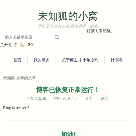
未知狐的小窝
黑暗里若没有火炬,我便是唯一的光.
好梦向来易醒。
搜
索
兰开斯特
30°
关
键
字
首页
我的服务
关于博主 丨十年之约
计划表
未知狐 发布的文章
博客已恢复正常运行！
作者:
未知狐
时间:
2019-7-14
分类:
评论
Blog is recover!
加油!