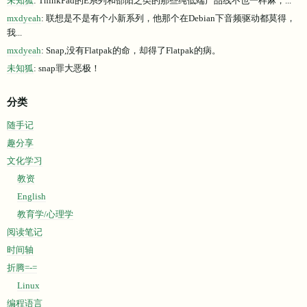
未知狐
: ThinkPad的E系列和邵阳之类的那些纯低端产品线不也一样麻，...
mxdyeah
: 联想是不是有个小新系列，他那个在Debian下音频驱动都莫得，
我...
mxdyeah
: Snap,没有Flatpak的命，却得了Flatpak的病。
未知狐
: snap罪大恶极！
分类
随手记
趣分享
文化学习
教资
English
教育学/心理学
阅读笔记
时间轴
折腾=-=
Linux
编程语言