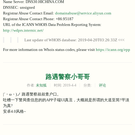
Name Server: DNS30.HICHINA.COM
DNSSEC: unsigned
Registrar Abuse Contact Email:
domainabuse@service.aliyun.com
Registrar Abuse Contact Phone: +86.95187
URL of the ICANN WHOIS Data Problem Reporting System:
http://wdprs.internic.net/
Last update of WHOIS database: 2019-04-20T03:26:33Z <<<
For more information on Whois status codes, please visit
https://icann.org/epp
路遇警察小哥哥
作者:
未知狐
时间:
2019-4-4
分类:
评论
|´・ω・)ノ 路遇警察叔叔查户口。
吐槽一下警局查信息的的APP子端UI真丑，大概就是所谓的大道至简?平淡
为真?
安卓4.0风格~