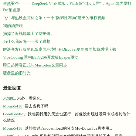
依然梁圣 ———DeepSeek V4正式版：Flash版“倒反天罡”，Agent能力暴打
Pro预览版
飞牛与热铁盒商标之争：一个“防御性布局”逼出的维权视频
我的消费观
摘掉了近视镜戴上了防护镜。
为什么我反悔——买了联想
解决各发行版的KDE桌面环境打开Discover更新页面加载缓慢卡顿
VibeCoding 重构ESP8266开发板Epaper驱动
即日起博客正式与Mastodon文章同步
硬盘里的旧时光
最近回复
未知狐
: 未必，看造化。
Momo5418
: 要去当兵了吗
GoodBoyboy
: 我感觉我用的天选也还行，好像没出现过没网卡或者其他什
么情况
Momo5418
: 以前搞过Pandownload的分支Mo-Down,lua脚本用...