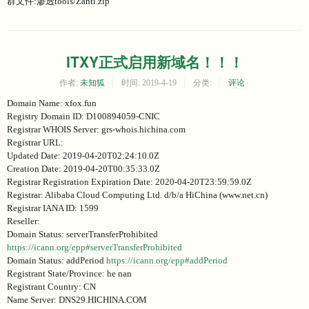
群文件:渗透tools/Zanti.zip
ITXY正式启用新域名！！！
作者:
未知狐
时间:
2019-4-19
分类:
评论
Domain Name: xfox.fun
Registry Domain ID: D100894059-CNIC
Registrar WHOIS Server: grs-whois.hichina.com
Registrar URL:
Updated Date: 2019-04-20T02:24:10.0Z
Creation Date: 2019-04-20T00:35:33.0Z
Registrar Registration Expiration Date: 2020-04-20T23:59:59.0Z
Registrar: Alibaba Cloud Computing Ltd. d/b/a HiChina (www.net.cn)
Registrar IANA ID: 1599
Reseller:
Domain Status: serverTransferProhibited
https://icann.org/epp#serverTransferProhibited
Domain Status: addPeriod
https://icann.org/epp#addPeriod
Registrant State/Province: he nan
Registrant Country: CN
Name Server: DNS29.HICHINA.COM