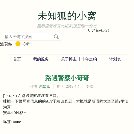
未知狐的小窝
黑暗里若没有火炬,我便是唯一的光.
リア充死ね！
搜
索
波莫纳
34°
关
键
字
首页
我的服务
关于博主 丨十年之约
计划表
路遇警察小哥哥
作者:
未知狐
时间:
2019-4-4
分类:
|´・ω・)ノ 路遇警察叔叔查户口。
吐槽一下警局查信息的的APP子端UI真丑，大概就是所谓的大道至简?平淡
为真?
安卓4.0风格~
标签: none