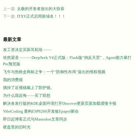
上一篇:
太极的开发者放出的大惊喜
下一篇:
ITXY正式启用新域名！！！
最新文章
发工资决定买新耳机啦 ——
依然梁圣 ———DeepSeek V4正式版：Flash版“倒反天罡”，Agent能力暴打
Pro预览版
飞牛与热铁盒商标之争：一个“防御性布局”逼出的维权视频
我的消费观
摘掉了近视镜戴上了防护镜。
为什么我反悔——买了联想
解决各发行版的KDE桌面环境打开Discover更新页面加载缓慢卡顿
VibeCoding 重构ESP8266开发板Epaper驱动
即日起博客正式与Mastodon文章同步
硬盘里的旧时光