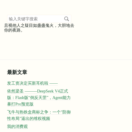
搜
索
且视他人之疑目如盏盏鬼火，大胆地去
关
你的夜路。
键
字
最新文章
发工资决定买新耳机啦 ——
依然梁圣 ———DeepSeek V4正式
版：Flash版“倒反天罡”，Agent能力
暴打Pro预览版
飞牛与热铁盒商标之争：一个“防御
性布局”逼出的维权视频
我的消费观