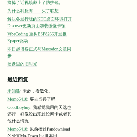
摘掉了近视镜戴上了防护镜。
为什么我反悔——买了联想
解决各发行版的KDE桌面环境打开
Discover更新页面加载缓慢卡顿
VibeCoding 重构ESP8266开发板
Epaper驱动
即日起博客正式与Mastodon文章同
步
硬盘里的旧时光
最近回复
未知狐
: 未必，看造化。
Momo5418
: 要去当兵了吗
GoodBoyboy
: 我感觉我用的天选也
还行，好像没出现过没网卡或者其
他什么情况
Momo5418
: 以前搞过Pandownload
的分支Mo-Down,lua脚本用...