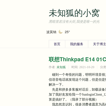
未知狐的小窝
黑暗里若没有火炬,我便是唯一的光.
波莫纳
25°
首页
我的服务
关于博主
联想Thinkpad E14 
作者:
未知狐
时间:
2021-10-20
分类
碰到一个奇怪的问题，明明环境音很大，
信语音电话就发现这个问题，但是但是
解决一下。
先是和拼多多客服对话后，卸载设备重
加了我好友发给我一个SunloginClient
算是搞好了。（我录了部分视频）
我忽然意识到，很多消费者愿意为高