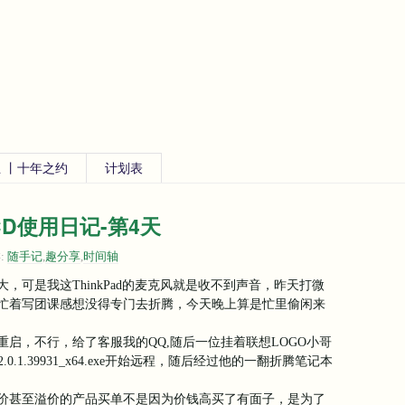
 丨十年之约
计划表
01CD使用日记-第4天
:
随手记
,
趣分享
,
时间轴
可是我这ThinkPad的麦克风就是收不到声音，昨天打微
忙着写团课感想没得专门去折腾，今天晚上算是忙里偷闲来
启，不行，给了客服我的QQ,随后一位挂着联想LOGO小哥
_12.0.1.39931_x64.exe开始远程，随后经过他的一翻折腾笔记本
价甚至溢价的产品买单不是因为价钱高买了有面子，是为了