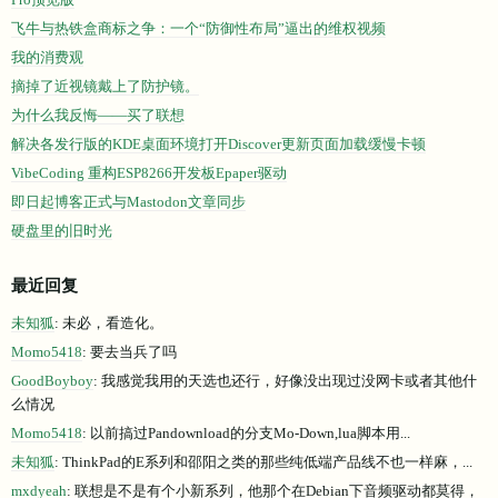
飞牛与热铁盒商标之争：一个“防御性布局”逼出的维权视频
我的消费观
摘掉了近视镜戴上了防护镜。
为什么我反悔——买了联想
解决各发行版的KDE桌面环境打开Discover更新页面加载缓慢卡顿
VibeCoding 重构ESP8266开发板Epaper驱动
即日起博客正式与Mastodon文章同步
硬盘里的旧时光
最近回复
未知狐
: 未必，看造化。
Momo5418
: 要去当兵了吗
GoodBoyboy
: 我感觉我用的天选也还行，好像没出现过没网卡或者其他什
么情况
Momo5418
: 以前搞过Pandownload的分支Mo-Down,lua脚本用...
未知狐
: ThinkPad的E系列和邵阳之类的那些纯低端产品线不也一样麻，...
mxdyeah
: 联想是不是有个小新系列，他那个在Debian下音频驱动都莫得，