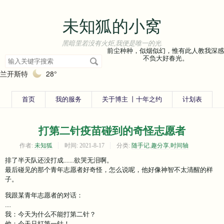
未知狐的小窝
黑暗里若没有火炬,我便是唯一的光.
前尘种种，似烟似幻，惟有此人教我深感
搜
不负大好春光。
索
兰开斯特
28°
关
键
字
首页
我的服务
关于博主 丨十年之约
计划表
打第二针疫苗碰到的奇怪志愿者
作者:
未知狐
时间:
2021-8-17
分类:
随手记
,
趣分享
,
时间轴
排了半天队还没打成.......欲哭无泪啊。
最后碰见的那个青年志愿者好奇怪，怎么说呢，他好像神智不太清醒的样
子。
我跟某青年志愿者的对话：
....
我：今天为什么不能打第二针？
他：今天只打第一针！