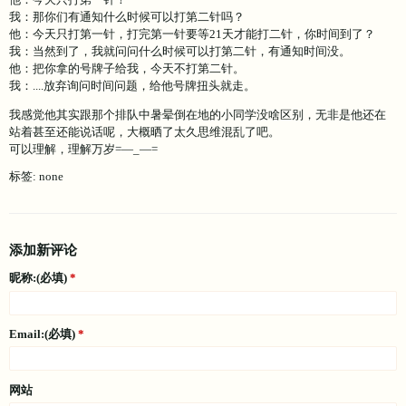
我：那你们有通知什么时候可以打第二针吗？
他：今天只打第一针，打完第一针要等21天才能打二针，你时间到了？
我：当然到了，我就问问什么时候可以打第二针，有通知时间没。
他：把你拿的号牌子给我，今天不打第二针。
我：....放弃询问时间问题，给他号牌扭头就走。
我感觉他其实跟那个排队中暑晕倒在地的小同学没啥区别，无非是他还在
站着甚至还能说话呢，大概晒了太久思维混乱了吧。
可以理解，理解万岁=—_—=
标签: none
添加新评论
昵称:(必填)
Email:(必填)
网站