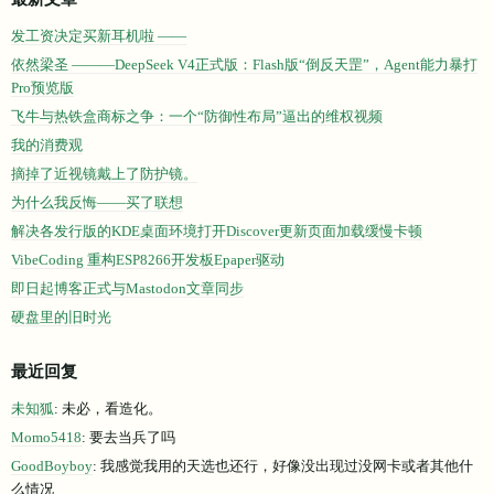
最新文章
发工资决定买新耳机啦 ——
依然梁圣 ———DeepSeek V4正式版：Flash版“倒反天罡”，Agent能力暴打
Pro预览版
飞牛与热铁盒商标之争：一个“防御性布局”逼出的维权视频
我的消费观
摘掉了近视镜戴上了防护镜。
为什么我反悔——买了联想
解决各发行版的KDE桌面环境打开Discover更新页面加载缓慢卡顿
VibeCoding 重构ESP8266开发板Epaper驱动
即日起博客正式与Mastodon文章同步
硬盘里的旧时光
最近回复
未知狐
: 未必，看造化。
Momo5418
: 要去当兵了吗
GoodBoyboy
: 我感觉我用的天选也还行，好像没出现过没网卡或者其他什