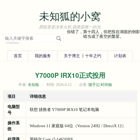
未知狐的小窝
黑暗里若没有火炬,我便是唯一的光.
你错了，第十四人，你把投在湖面的倒影
搜
错当成了夜空的繁星。
索
兰开斯特
33°
关
键
字
首页
我的服务
关于博主 丨十年之约
计划表
Y7000P IRX10正式投用
作者:
未知狐
时间:
2026-4-15
分类:
随手记
,
时间轴
项目
详细信息
电脑型
联想 拯救者 Y7000P IRX10 笔记本电脑
号
操作系
Windows 11 家庭版 64位（Version 24H2 / DirectX 12）
统