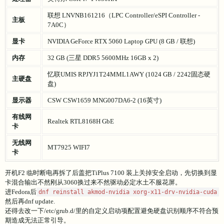
处理器
英特尔 Core i7-14650HX
联想 LNVNB161216（LPC Controller/eSPI Controller -
主板
7A0C）
显卡
NVIDIA GeForce RTX 5060 Laptop GPU (8 GB / 联想)
内存
32 GB (三星 DDR5 5600MHz 16GB x 2)
忆联UMIS RPJYJ1T24MML1AWY (1024 GB / 2242固态硬
主硬盘
盘)
显示器
CSW CSW1659 MNG007DA6-2 (16英寸)
有线网
Realtek RTL8168H GbE
卡
无线网
MT7925 WIFI7
卡
开机F2 临时断电再拆了后盖把TiPlus 7100 装上关掉安全启动，先切换到显
卡混合输出不然刚从3060换过来不然驱动必定水土不服花屏。
进Fedora后
dnf reinstall akmod-nvidia xorg-x11-drv-nvidia-cuda
然后再dnf update.
还得去改一下/etc/grub.d/里的自定义启动项配置避免硬盘识别顺序不符合预