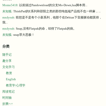
么情况
Momo5418
: 以前搞过Pandownload的分支Mo-Down,lua脚本用...
未知狐
: ThinkPad的E系列和邵阳之类的那些纯低端产品线不也一样麻，...
mxdyeah
: 联想是不是有个小新系列，他那个在Debian下音频驱动都莫得，
我...
mxdyeah
: Snap,没有Flatpak的命，却得了Flatpak的病。
未知狐
: snap罪大恶极！
分类
随手记
趣分享
文化学习
教资
English
教育学/心理学
阅读笔记
时间轴