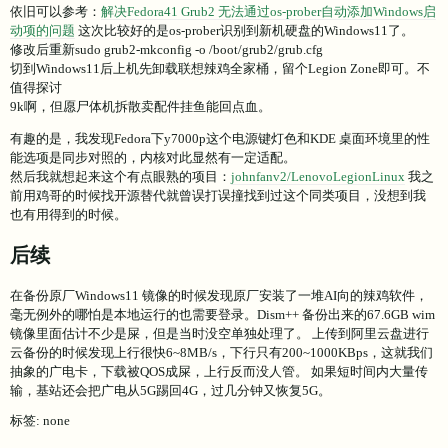
期造成无法正常引导。
依旧可以参考：
解决Fedora41 Grub2 无法通过os-prober自动添加Windows启
动项的问题
这次比较好的是os-prober识别到新机硬盘的Windows11了。
修改后重新sudo grub2-mkconfig -o /boot/grub2/grub.cfg
切到Windows11后上机先卸载联想辣鸡全家桶，留个Legion Zone即可。不
值得探讨
9k啊，但愿尸体机拆散卖配件挂鱼能回点血。
有趣的是，我发现Fedora下y7000p这个电源键灯色和KDE 桌面环境里的性
能选项是同步对照的，内核对此显然有一定适配。
然后我就想起来这个有点眼熟的项目：
johnfanv2/LenovoLegionLinux
我之
前用鸡哥的时候找开源替代就曾误打误撞找到过这个同类项目，没想到我
也有用得到的时候。
后续
在备份原厂Windows11 镜像的时候发现原厂安装了一堆AI向的辣鸡软件，
毫无例外的哪怕是本地运行的也需要登录。Dism++ 备份出来的67.6GB wim
镜像里面估计不少是屎，但是当时没空单独处理了。 上传到阿里云盘进行
云备份的时候发现上行很快6~8MB/s，下行只有200~1000KBps，这就我们
抽象的广电卡，下载被QOS成屎，上行反而没人管。 如果短时间内大量传
输，基站还会把广电从5G踢回4G，过几分钟又恢复5G。
标签: none