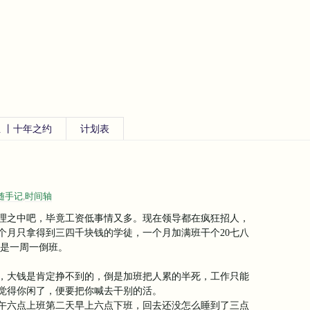
 丨十年之约
计划表
随手记
,
时间轴
理之中吧，毕竟工资低事情又多。现在领导都在疯狂招人，
个月只拿得到三四千块钱的学徒，一个月加满班干个20七八
还是一周一倒班。
，大钱是肯定挣不到的，倒是加班把人累的半死，工作只能
觉得你闲了，便要把你喊去干别的活。
午六点上班第二天早上六点下班，回去还没怎么睡到了三点