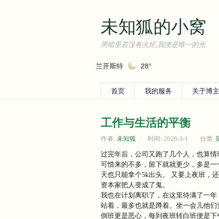
未知狐的小窝
黑暗里若没有火炬,我便是唯一的光.
兰开斯特
28°
首页
我的服务
关于博主
工作与生活的平衡
作者:
未知狐
时间:
2026-3-1
分类:
过完年后，公司又跑了几个人，也算情
可惜来的不多，留下就就更少，多是一
天也只能拿个5k出头。 又要上夜班，
资本家把人变成了鬼。
我也在计划离职了，在这里待满了一年
站着，最多也就是蹲着。坐一会儿他们
倒班更是恶心，每到夜班转白班便是下