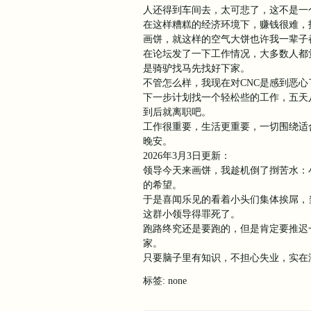
人还得到车间去，太可悲了，这不是一
在这样糟糕的经济环境下，赚钱很难，
画饼，就这样的空气大饼也许我一辈子
在论坛发了一下工作情况，大多数人都
是骑驴找马先找好下家。
不管怎么样，我现在对CNC是感到恶心
下一步计划找一个轻松些的工作，五天
到后就离职吧。
工作很重要，生活更重要，一切围绕适
晚安。
2026年3月3日更新：
领导今天来画饼，我趁机倒了捯苦水：
的希望。
于是喜闻乐见的看着小头们集体挨屌，
这群小领导得罪死了。
跑路终究还是要跑的，但是肯定要推迟
家。
只要脑子里有知识，不担心失业，实在
标签: none