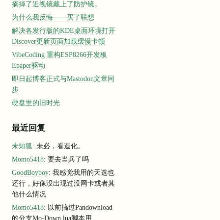
摘掉了近视镜戴上了防护镜。
为什么我反悔——买了联想
解决各发行版的KDE桌面环境打开
Discover更新页面加载缓慢卡顿
VibeCoding 重构ESP8266开发板
Epaper驱动
即日起博客正式与Mastodon文章同
步
硬盘里的旧时光
最近回复
未知狐
: 未必，看造化。
Momo5418
: 要去当兵了吗
GoodBoyboy
: 我感觉我用的天选也
还行，好像没出现过没网卡或者其
他什么情况
Momo5418
: 以前搞过Pandownload
的分支Mo-Down,lua脚本用...