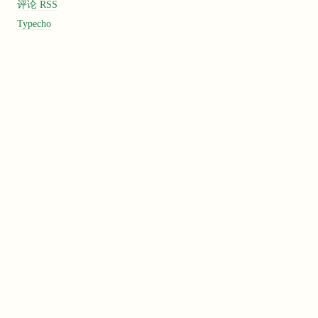
评论 RSS
Typecho