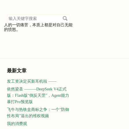
搜
索
人的一切痛苦，本质上都是对自己无能
关
的愤怒。
键
字
最新文章
发工资决定买新耳机啦 ——
依然梁圣 ———DeepSeek V4正式
版：Flash版“倒反天罡”，Agent能力
暴打Pro预览版
飞牛与热铁盒商标之争：一个“防御
性布局”逼出的维权视频
我的消费观