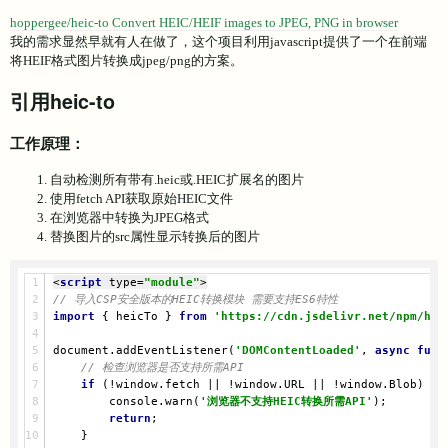
hoppergee/heic-to Convert HEIC/HEIF images to JPEG, PNG in browser
我的需求显然早就有人在做了，这个项目利用javascript提供了一个在前端
将HEIF格式图片转换成jpeg/png的方案。
引用heic-to
工作原理：
自动检测所有带有.heic或.HEIC扩展名的图片
使用fetch API获取原始HEIC文件
在浏览器中转换为JPEG格式
替换图片的src属性显示转换后的图片
<
script
type
=
"module"
>
// 导入CSP安全版本的HEIC转换模块 需要支持ES6特性
import
 { heicTo } 
from
'https://cdn.jsdelivr.net/npm/hei
document
.addEventListener(
'DOMContentLoaded'
, 
async
func
// 检查浏览器是否支持所需API
if
 (!
window
.fetch || !
window
.URL || !
window
.Blob) {
console
.warn(
'浏览器不支持HEIC转换所需API'
);
return
;
    }