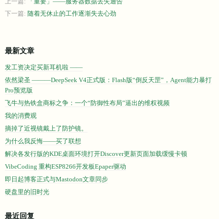
上一篇:
「重要」——服务器数据丢失通告
下一篇:
随着无休止的工作逐渐失去心劲
最新文章
发工资决定买新耳机啦 ——
依然梁圣 ———DeepSeek V4正式版：Flash版“倒反天罡”，Agent能力暴打
Pro预览版
飞牛与热铁盒商标之争：一个“防御性布局”逼出的维权视频
我的消费观
摘掉了近视镜戴上了防护镜。
为什么我反悔——买了联想
解决各发行版的KDE桌面环境打开Discover更新页面加载缓慢卡顿
VibeCoding 重构ESP8266开发板Epaper驱动
即日起博客正式与Mastodon文章同步
硬盘里的旧时光
最近回复