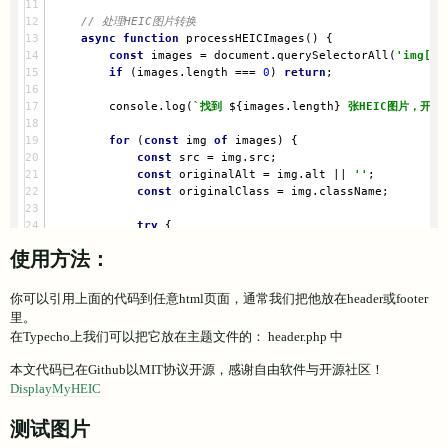
// 处理HEIC图片转换
async
function
processHEICImages
(
) 
{
const
 images = 
document
.querySelectorAll(
'img[sr
if
 (images.length === 
0
) 
return
;
console
.log(
`找到 
${images.length}
 张HEIC图片，开始转
for
 (
const
 img 
of
 images) {
const
 src = img.src;
const
 originalAlt = img.alt || 
''
;
const
 originalClass = img.className;
try
 {
// 添加加载状态
使用方法：
                img.alt = 
'HEIC图片转换中...'
;
                img.classList.add(
'heic-loading'
);
你可以引用上面的代码到任意html页面，通常我们把他放在header或footer
// 获取HEIC文件
里。
const
 response = 
await
 fetch(src);
在Typecho上我们可以把它放在主题文件的： header.php 中
if
 (!response.ok) 
throw
new
Error
(
`HTTP
本文代码已在Github以MIT协议开源，感谢自由软件与开源社区！
const
 blob = 
await
 response.blob();
DisplayMyHEIC
// 转换为JPEG
测试图片
const
 jpegBlob = 
await
 heicTo({
blob
: blob,