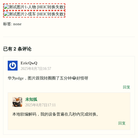
type
: 
"image/jpeg"
,
quality
: 
0.8
                });
标签: none
// 创建对象URL并替换
const
 jpegUrl = URL.createObjectURL(jpeg
                img.onload = 
function
(
) 
{
                    URL.revokeObjectURL(jpegUrl); 
// 释
                    img.classList.remove(
'heic-loading'
)
已有 2 条评论
                    img.classList.add(
'heic-converted'
);
                };
                img.src = jpegUrl;
EricQwQ
                img.alt = originalAlt;
2025年8月7日16:57
                img.className = originalClass;
华为edge，图片跟我转圈圈了五分钟😂好怪呀
            } 
catch
 (err) {
回复
console
.error(
'HEIC转换失败:'
, err);
                img.alt = originalAlt + 
' [HEIC转换失败]'
;
                img.classList.remove(
'heic-loading'
);
未知狐
                img.classList.add(
'heic-error'
);
2025年8月7日17:11
            }
本地软编解码，我的设备普遍在几秒内完成转换。
        }
    }
回复
await
 processHEICImages();
});