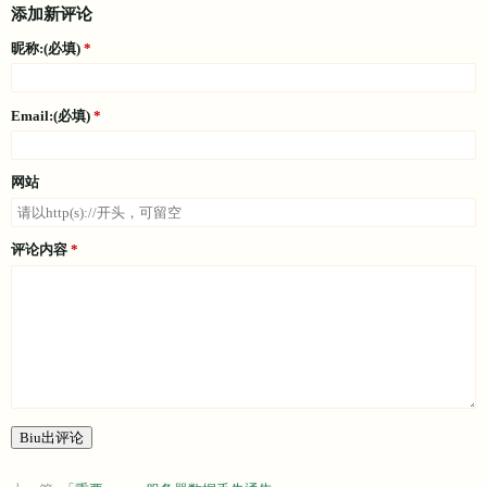
添加新评论
</
script
>
<
style
>
昵称:(必填)
.heic-loading
 {
position
: relative;
min-height
: 
100px
;
Email:(必填)
background
: 
#f5f5f5
url
(
'data:image/svg+xml;utf8,<sv
background-size
: 
50px
;
}
.heic-converted
 {
网站
border
: 
2px
 solid 
#2ecc71
;
}
.heic-error
 {
评论内容
border
: 
2px
 dashed 
#e74c3c
;
}
</
style
>
Biu出评论