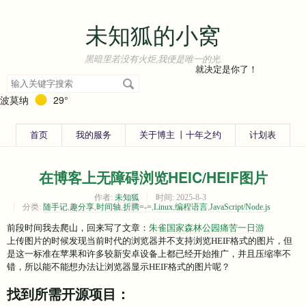
未知狐的小窝
黑暗里若没有火炬,我便是唯一的光.
就决定是你了！
搜
索
波莫纳
29°
关
键
字
首页
我的服务
关于博主 丨十年之约
计划表
在博客上无障碍浏览HEIC/HEIF图片
作者:
未知狐
时间:
2025-8-3
分类:
随手记
,
趣分享
,
时间轴
,
折腾=-=
,
Linux
,
编程语言
,
JavaScript/Node.js
前段时间我去爬山，回来写了文章：
朱雀国家森林公园痛苦一日游
上传图片的时候发现当前时代的浏览器并不支持浏览HEIF格式的图片，但
是这一标准在苹果和许多较新安卓设备上都已经开始推广，并且压缩率不
错，所以能不能想办法让浏览器显示HEIF格式的图片呢？
找到所需开源项目：