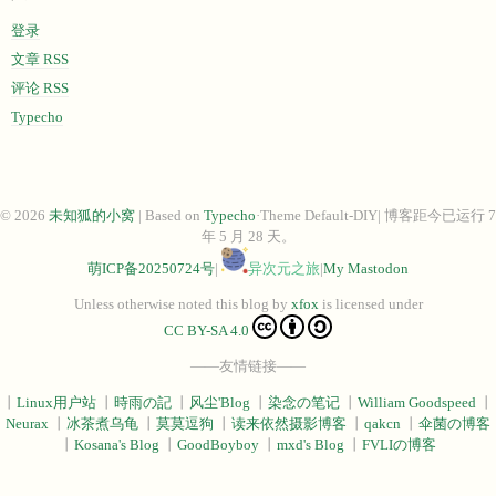
登录
文章 RSS
评论 RSS
Typecho
© 2026
未知狐的小窝
| Based on
Typecho
·Theme Default-DIY| 博客距今已运行 7
年 5 月 28 天。
萌ICP备20250724号
|
异次元之旅
|
My Mastodon
Unless otherwise noted this blog
by
xfox
is licensed under
CC BY-SA 4.0
——友情链接——
丨
Linux用户站
丨
時雨の記
丨
风尘'Blog
丨
染念の笔记
丨
William Goodspeed
丨
Neurax
丨
冰茶煮乌龟
丨
莫莫逗狗
丨
读来依然摄影博客
丨
qakcn
丨
伞菌の博客
丨
Kosana's Blog
丨
GoodBoyboy
丨
mxd's Blog
丨
FVLIの博客