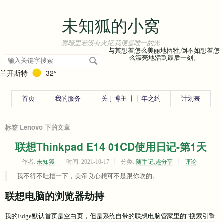
未知狐的小窝
黑暗里若没有火炬,我便是唯一的光.
与其想着怎么美丽地牺牲,倒不如想着怎
搜
么漂亮地活到最后一刻。
索
兰开斯特
32°
关
键
字
首页
我的服务
关于博主 丨十年之约
计划表
标签 Lenovo 下的文章
联想Thinkpad E14 01CD使用日记-第1天
作者:
未知狐
时间:
2021-10-17
分类:
随手记
,
趣分享
评论
我不得不吐槽一下，美帝良心想可不是跟你吹的。
联想电脑的浏览器劫持
我的Edge默认首页是空白页，但是系统自带的联想电脑管家里的“搜索引擎