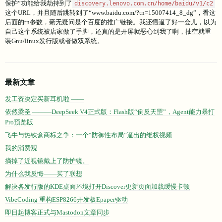
保护”功能给我劫持到了
discovery.lenovo.com.cn/home/baidu/v1/c2
这个URL，并且随后跳转到了“www.baidu.com/?tn=15007414_8_dg”，看这
后面的tn参数，毫无疑问是个百度的推广链接。我还懵逼了好一会儿，以为
自己这个系统被店家做了手脚，还真的是开屏就恶心到我了啊，抽空就重
装Gnu/linux发行版或者做双系统。
最新文章
发工资决定买新耳机啦 ——
依然梁圣 ———DeepSeek V4正式版：Flash版“倒反天罡”，Agent能力暴打
Pro预览版
飞牛与热铁盒商标之争：一个“防御性布局”逼出的维权视频
我的消费观
摘掉了近视镜戴上了防护镜。
为什么我反悔——买了联想
解决各发行版的KDE桌面环境打开Discover更新页面加载缓慢卡顿
VibeCoding 重构ESP8266开发板Epaper驱动
即日起博客正式与Mastodon文章同步