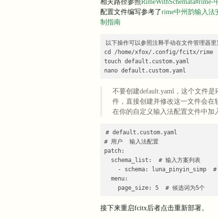
相关路径参照
RimeWithSchemata#
配置文件编写参考了
rime中州韵输入
制指南
以下操作可以参照注释手动在文件管理器里
cd /home/xfox/.config/fcitx/rim
touch default.custom.yaml    
nano default.custom.yaml    
不要创建default.yaml，这
件，直接创建并修改这一文件会在
在你的自定义输入法配置文件中加
# default.custom.yaml

# 用户  输入法配置

patch:  

  schema_list:  # 输入方案列表

    - schema: luna_pinyin_
  menu:

    page_size: 5  # 候选词为5个
接下来重启fcitx后者点击重新部署。