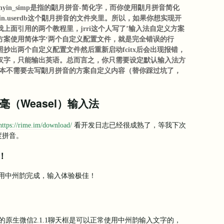
inyin_simp是指的朙月拼音-简化字，而你使用朙月拼音简化
yin.userdb这个朙月拼音的文件夹里。所以，如果你想实现开
上面引用的两个教程里，jrri这个人写了’输入法自定义方案
方案使用简体字‘两个自定义配置文件，就是完全错误的行
抄出两个自定义配置文件然后重新启动fcitx后会出现报错，
汉字，只能输出英语。总而言之，你只需要设定默认输入法方
根本不需要去写朙月拼音的方案自定义内容（替你踩过坑了，
狼毫（Weasel）输入法
https://rime.im/download/
看开发日志已经很成熟了，等我下次
度拼音。
！
用中州韵完成，输入体验极佳！
下的原生微信2.1.1聊天框是可以正常使用中州韵输入文字的，