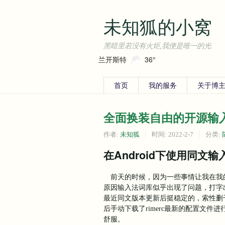
未知狐的小窝
黑暗里若没有火炬,我便是唯一的光.
兰开斯特
36°
首页
我的服务
关于博主
全面换装自由的开源输
作者:
未知狐
时间:
2022-2-7
分类:
在Android下使用同文输
前天的时候，因为一些事情让我在我
原因输入法词库似乎出现了问题，打字
最近同文版本更新后挺稳定的，索性删干
后手动下载了rimerc最新的配置文
舒服。