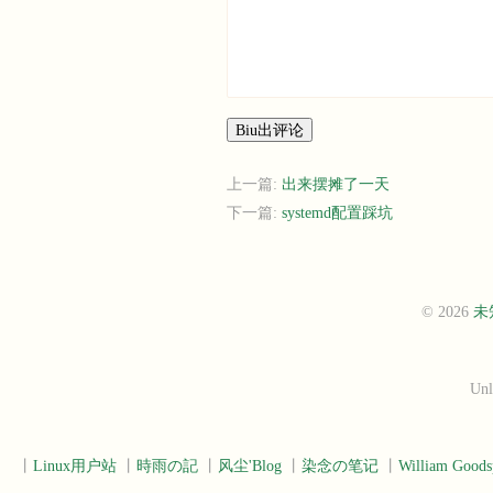
Biu出评论
上一篇:
出来摆摊了一天
下一篇:
systemd配置踩坑
© 2026
未
Unl
丨
Linux用户站
丨
時雨の記
丨
风尘'Blog
丨
染念の笔记
丨
William Goods