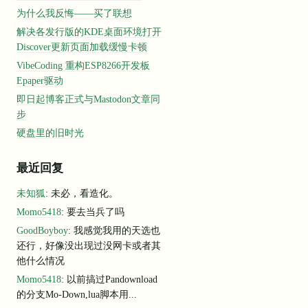
为什么我反悔——买了联想
解决各发行版的KDE桌面环境打开
Discover更新页面加载缓慢卡顿
VibeCoding 重构ESP8266开发板
Epaper驱动
即日起博客正式与Mastodon文章同
步
硬盘里的旧时光
最近回复
未知狐
: 未必，看造化。
Momo5418
: 要去当兵了吗
GoodBoyboy
: 我感觉我用的天选也
还行，好像没出现过没网卡或者其
他什么情况
Momo5418
: 以前搞过Pandownload
的分支Mo-Down,lua脚本用...