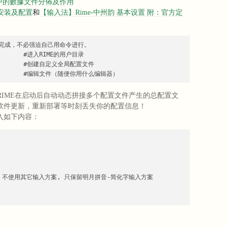
rime-中的數據文件分佈及作用
法安装及配置
和
【输入法】Rime-中州韵 基本设置 附：官方定
完成，不必强迫自己用命令进行。

e        #进入RIME的用户目录

           #创建自定义全局配置文件

            #编辑文件（随便你用什么编辑器）
个文件是RIME在启动后自动动态拼接多个配置文件产生的总配置文
软件更新，重新部署等时刻丢失你的配置信息！
入如下内容：
simp  # 不使用其它输入方案, 只保留明月拼音-简化字输入方案
