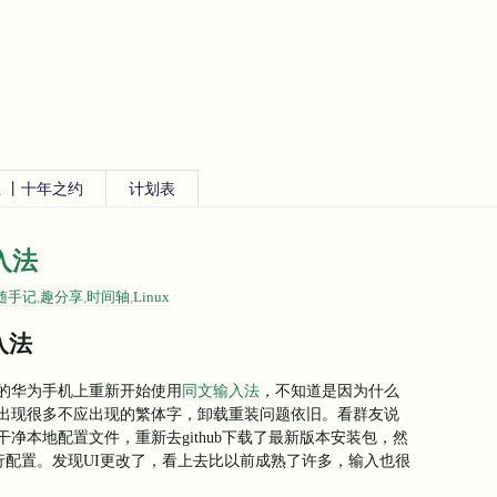
 丨十年之约
计划表
入法
随手记
,
趣分享
,
时间轴
,
Linux
入法
的华为手机上重新开始使用
同文输入法
，不知道是因为什么
出现很多不应出现的繁体字，卸载重装问题依旧。看群友说
净本地配置文件，重新去github下载了最新版本安装包，然
件进行配置。发现UI更改了，看上去比以前成熟了许多，输入也很