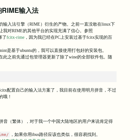
州韵RIME输入法
入法引擎（RIME）衍生的产物。之前一直没敢在linux下
让我对RIME的其他平台的实现充满了信心。参照
择了
fcitx-rime
，因为我已经在PC上安装过基于fcitx实现的百
linux mint是基于ubuntu的，我可以直接使用打包好的安装包。
此之前先通过包管理器更新了除了wine的全部软件包。随
citx配置自己的输入法方案了，我目前在使用明月拼音，不过
的哦！
明月拼音（繁体），对于我一个中国大陆地区的用户来说肯定得
，如果你用ibus路径应该也类似，很容易找到。
ime/