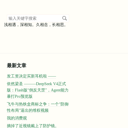
搜
索
浅相遇，深相知。久相念，长相思。
关
键
字
最新文章
发工资决定买新耳机啦 ——
依然梁圣 ———DeepSeek V4正式
版：Flash版“倒反天罡”，Agent能力
暴打Pro预览版
飞牛与热铁盒商标之争：一个“防御
性布局”逼出的维权视频
我的消费观
摘掉了近视镜戴上了防护镜。