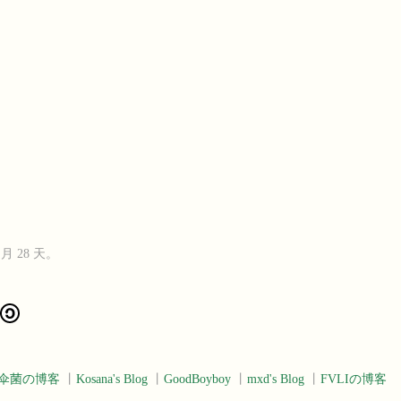
5 月 28 天。
伞菌の博客
丨
Kosana's Blog
丨
GoodBoyboy
丨
mxd's Blog
丨
FVLIの博客