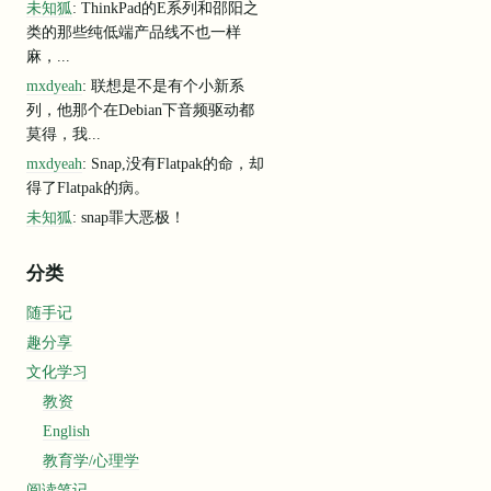
未知狐
: ThinkPad的E系列和邵阳之
类的那些纯低端产品线不也一样
麻，...
mxdyeah
: 联想是不是有个小新系
列，他那个在Debian下音频驱动都
莫得，我...
mxdyeah
: Snap,没有Flatpak的命，却
得了Flatpak的病。
未知狐
: snap罪大恶极！
分类
随手记
趣分享
文化学习
教资
English
教育学/心理学
阅读笔记