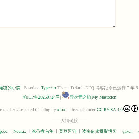
知狐的小窝
| Based on
Typecho
·Theme Default-DIY| 博客距今已运行 7 年 
萌ICP备20250724号
|
异次元之旅
|
My Mastodon
ess otherwise noted this blog
by
xfox
is licensed under
CC BY-SA 4.0
——友情链接——
peed
丨
Neurax
丨
冰茶煮乌龟
丨
莫莫逗狗
丨
读来依然摄影博客
丨
qakcn
丨