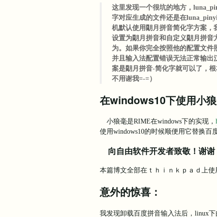
这里发现一个很坑的地方，luna_p
字对应生成的文件还是在luna_pin
机默认使用朙月拼音简化字方案，我
设置为朙月拼音和自定义朙月拼音
为。如果你完全按照他的配置文件照
并且输入法配置错误无法正常输出
案是朙月拼音-简化字就可以了，
不用谢我=-=）
在windows10下使用小
小狼毫是RIME在windows下的实现，
使用windows10的时候顺便用它替换百
向自由软件开发者致敬！谢谢
本篇博文全部在ｔｈｉｎｋｐａｄ上使
意外的惊喜：
我发现卸载百度拼音输入法后，linux