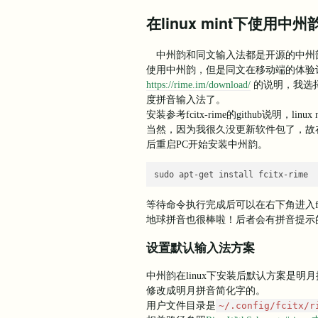
在linux mint下使用中
中州韵和同文输入法都是开源的中州韵输
使用中州韵，但是同文在移动端的体验
https://rime.im/download/
的说明，我选
度拼音输入法了。
安装参考fcitx-rime的github说明，
当然，因为我很久没更新软件包了，故在
后重启PC开始安装中州韵。
sudo apt-get install fcitx-rime
等待命令执行完成后可以在右下角进入f
地球拼音也很棒啦！后者会有拼音提示
设置默认输入法方案
中州韵在linux下安装后默认方案是
修改成明月拼音简化字的。
用户文件目录是
~/.config/fcitx/r